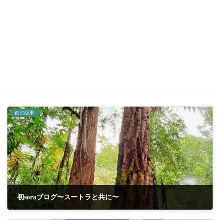
フェイス小顔ヨガ＆リラックスヨガ
～第５回のご案内
2026年7月15日
soraブログ
カテゴリー
ヨガアキ
ヨガスタジオ空
久留米市ヨガ
タグ
前の記事
初soraブログ〜スートラと共に〜
2025年3月14日