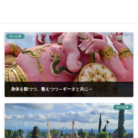
soraブログ
、
お知らせ
カテゴリー
ヨガアキ
ヨガスタジオ空
久留米市ヨガ
タグ
前の記事
身体を観つつ、整えつつ～ギータと共に～
2025年4月21日
次の記事