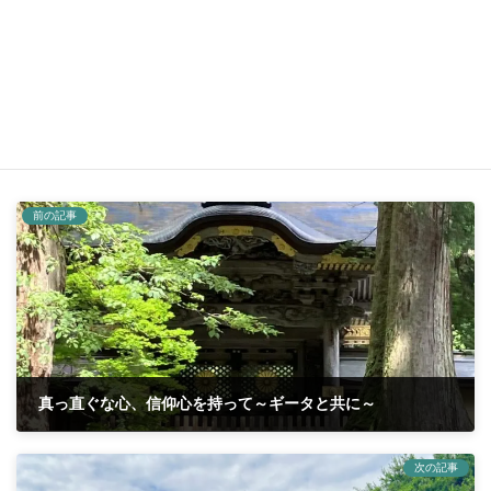
長いブログになりました
お付き合い、ありがとうございました。
楽しい週末をお過ごしくださいね
soraブログ
カテゴリー
はや川
平泉寺白山神社
白山パワースポット
タグ
白山信仰
福井県勝山市
羽二重くるみ
前の記事
真っ直ぐな心、信仰心を持って～ギータと共に～
2025年7月3日
次の記事