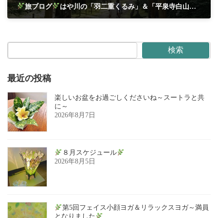
旅ブログ
はや川の「羽二重くるみ」＆「平泉寺白山神社」
2025年7月5日
検索
最近の投稿
楽しいお盆をお過ごしくださいね～スートラと共
に～
2026年8月7日
８月スケジュール
2026年8月5日
第5回フェイス小顔ヨガ＆リラックスヨガ～満員
となりました