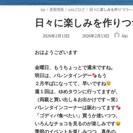
top
更新情報
soraブログ
日々に楽しみを作りつつ～
日々に楽しみを作りつ
最
2026年2月13日
2026年2月13日
Aki
終
更
新
おはようございます
日
時
:
金曜日、もうちょっとで週末ですね。
明日は、バレンタインデー
もう
２月半ばになってて、早いですね
週１回は、ゆめタウンに行ってますが、
（両親と買い出し＆お出かけです～笑）
バレンタインコーナーは賑わってます
「ゴディバ食べたい」買うか迷いつつ、
いろんなチョコを見るのが楽しみです
季節のイベントを楽しみつつ、真冬の