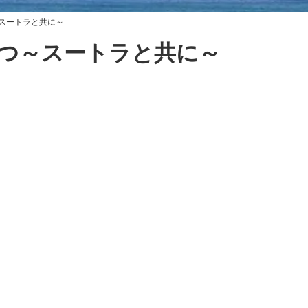
スートラと共に～
つ～スートラと共に～