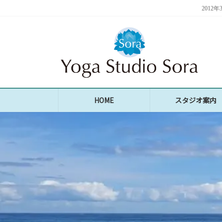
コ
ナ
201
ン
ビ
テ
ゲ
ン
ー
ツ
シ
へ
ョ
ス
ン
キ
に
ッ
移
プ
動
HOME
スタジオ案内