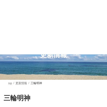
コ
ナ
ン
ビ
テ
ゲ
ン
ー
ツ
シ
へ
ョ
ス
ン
キ
に
ッ
移
プ
動
更新情報
top
更新情報
三輪明神
三輪明神