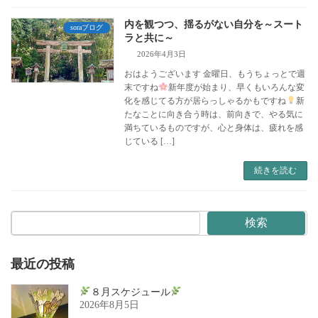
内を観つつ、揺るがない自分を～スート
soraブログ
ラと共に～
2026年4月3日
おはようございます 金曜日、もうちょっとで週
末ですね
新年度が始まり、早くもいろんな変
化を感じてる方が居らっしゃるかもですね
新
たなことに向き合う時は、前向きで、やる気に
満ちているものですが、心と身体は、疲れを感
じている […]
続きを読む
検索
最近の投稿
８月スケジュール
2026年8月5日