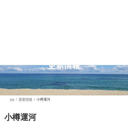
コ
ナ
ン
ビ
テ
ゲ
ン
ー
ツ
シ
へ
ョ
ス
ン
キ
に
ッ
移
プ
動
更新情報
top
更新情報
小樽運河
小樽運河