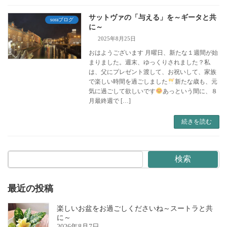
サットヴァの「与える」を～ギータと共
soraブログ
に～
2025年8月25日
おはようございます 月曜日、新たな１週間が始
まりました。週末、ゆっくりされました？私
は、父にプレゼント渡して、お祝いして、家族
で楽しい時間を過ごしました
新たな歳も、元
気に過ごして欲しいです
あっという間に、８
月最終週で […]
続きを読む
検索
最近の投稿
楽しいお盆をお過ごしくださいね～スートラと共
に～
2026年8月7日