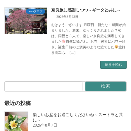
奈良旅に感謝しつつ～ギータと共に～
soraブログ
2026年3月23日
おはようございます 月曜日、新たな１週間が始
まりました。週末、ゆっくりされました？私
は、両親と３人で、楽しい奈良旅を満喫してき
ました
自然に癒され、お寺、神社にパワー頂
き、誕生日前のご褒美のような旅でした
旅好
き両親も、 […]
続きを読む
検索
最近の投稿
楽しいお盆をお過ごしくださいね～スートラと共
に～
2026年8月7日