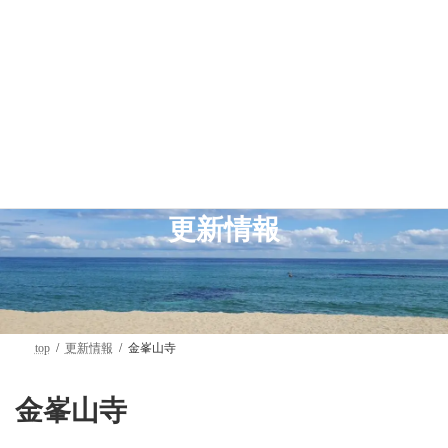
コ
ナ
ン
ビ
テ
ゲ
ン
ー
ツ
シ
へ
ョ
ス
ン
キ
に
ッ
移
プ
動
更新情報
top
更新情報
金峯山寺
金峯山寺