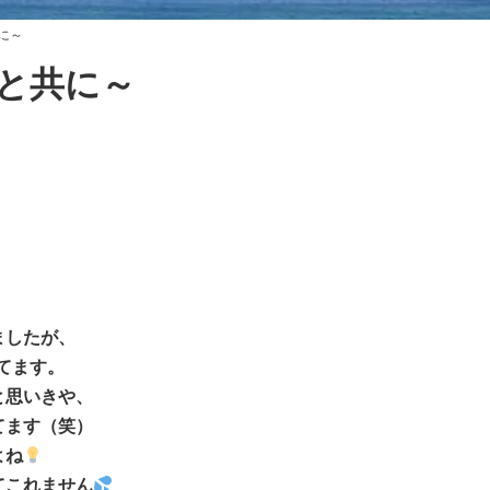
に～
と共に～
ましたが、
てます。
と思いきや、
てます（笑）
よね
てこれません