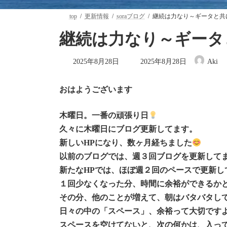
top
更新情報
soraブログ
継続は力なり～ギータと共
継続は力なり～ギータ
最
2025年8月28日
2025年8月28日
Aki
終
更
新
おはようございます
日
時
:
木曜日。一番の頑張り日
久々に木曜日にブログ更新してます。
新しいHPになり、数ヶ月経ちました
以前のブログでは、週３回ブログを更新して
新たなHPでは、ほぼ週２回のペースで更新し
１回少なくなった分、時間に余裕ができるか
その分、他のことが増えて、朝はバタバタし
日々の中の「スペース」、余裕って大切です
スペースを空けてないと、次の何かは、入っ