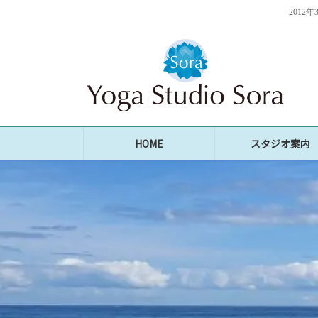
コ
ナ
201
ン
ビ
テ
ゲ
ン
ー
ツ
シ
へ
ョ
ス
ン
キ
に
ッ
移
プ
動
HOME
スタジオ案内