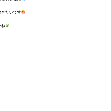
。
ゆきたいです
いね