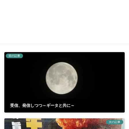
お知らせ
カテゴリー
ヨガアキ
ヨガスタジオ空
久留米市ヨガ
タグ
前の記事
受信、発信しつつ～ギータと共に～
2025年10月9日
次の記事