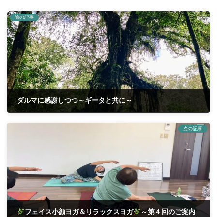
前の記事
ダルマに感謝しつつ～ギータと共に～
2026年5月8日
次の記事
フェイス小顔ヨガ＆リラックスヨガ
～第４回のご案内