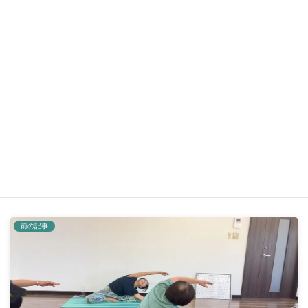
2026年7月17日
フェイス小顔ヨガ＆リラックスヨガ
～第５回のご案内
2026年7月15日
soraブログ
カテゴリー
ウブド
ウブド王宮
バリ島
ヨガアキ
タグ
ヨガスタジオ空
久留米市ヨガ
前の記事