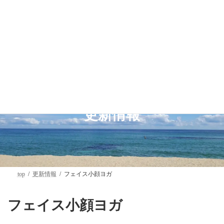
コ
ナ
ン
ビ
テ
ゲ
ン
ー
ツ
シ
へ
ョ
ス
ン
キ
に
ッ
移
プ
動
更新情報
top
更新情報
フェイス小顔ヨガ
フェイス小顔ヨガ