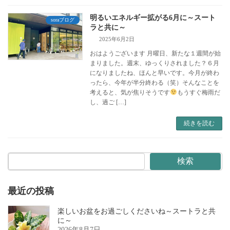
明るいエネルギー拡がる6月に～スート
soraブログ
ラと共に～
2025年6月2日
おはようございます 月曜日、新たな１週間が始
まりました。週末、ゆっくりされました？６月
になりましたね、ほんと早いです。今月が終わ
ったら、今年が半分終わる（笑）そんなことを
考えると、気が焦りそうです
もうすぐ梅雨だ
し、過ご […]
続きを読む
検索
最近の投稿
楽しいお盆をお過ごしくださいね～スートラと共
に～
2026年8月7日