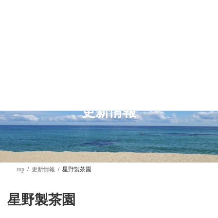
コ
ナ
ン
ビ
テ
ゲ
ン
ー
ツ
シ
へ
ョ
ス
ン
キ
に
ッ
移
プ
動
更新情報
top
更新情報
星野製茶園
星野製茶園