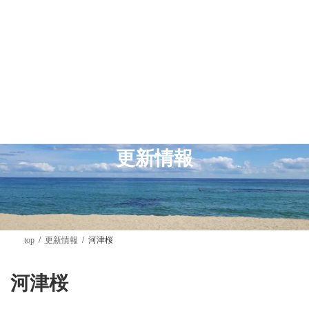
コ
ナ
ン
ビ
テ
ゲ
ン
ー
ツ
シ
へ
ョ
ス
ン
キ
に
ッ
移
プ
動
更新情報
top
更新情報
河津桜
河津桜