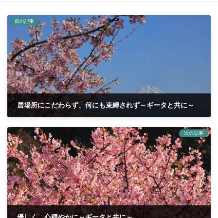
前の記事
居場所にこだわらず、何にも束縛されず～ギータと共に～
2026年2月26日
次の記事
優しく、心穏やかに～ギータと共に～