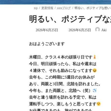
top
更新情報
soraブログ
明るい、ポジティブな想い
明るい、ポジティブな
最
2026年6月25日
2026年6月25日
Aki
終
更
新
おはようございます
日
時
:
木曜日、クラス４本の頑張り日です
今日、明日頑張ったら、私は今週末は
４連休で、それも励みになってます
去年も、この時期に5週目のお休みが
あり、両親と3日間、北陸を訪れました。
今年も、また両親と、北陸へ（笑）
去年と違う場所を訪れる予定で、私は
運転手しつつ、楽しもうと思ってます
お仕事できるのも、旅ができるのも、