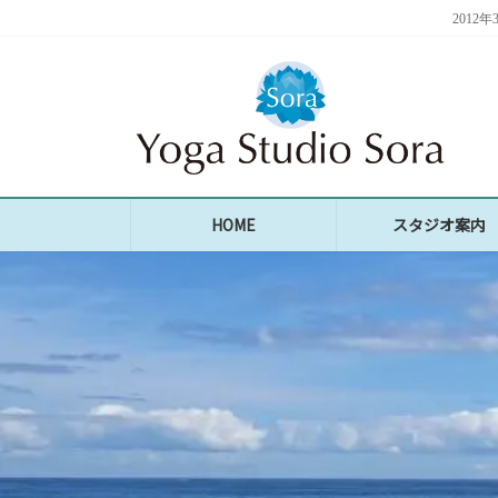
コ
ナ
201
ン
ビ
テ
ゲ
ン
ー
ツ
シ
へ
ョ
ス
ン
キ
に
ッ
移
プ
動
HOME
スタジオ案内