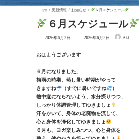
top
更新情報
お知らせ
６月スケジュール
６月スケジュール
最
2026年6月2日
2026年6月2日
Aki
終
更
新
おはようございます
日
時
:
６月になりました
。
梅雨の時期、蒸し暑い時期がやって
きますね
（すでに暑いですね
）
熱中症にならないよう、水分摂りつつ、
しっかり体調管理してゆきましょ
汗をかいて、身体の老廃物を流して、
心と身体を浄化してゆきましょ
６月も、ヨガ楽しみつつ、心と身体を
整え、健やかさを培ってゆきましょ