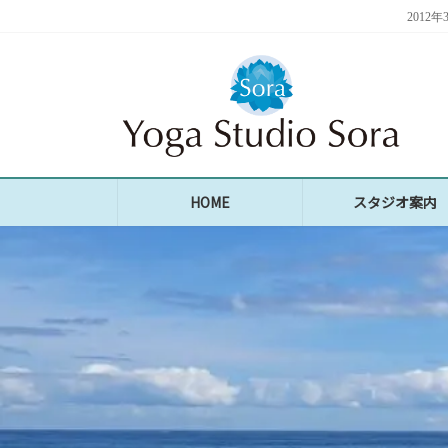
コ
ナ
201
ン
ビ
テ
ゲ
ン
ー
ツ
シ
へ
ョ
ス
ン
キ
に
ッ
移
プ
動
HOME
スタジオ案内