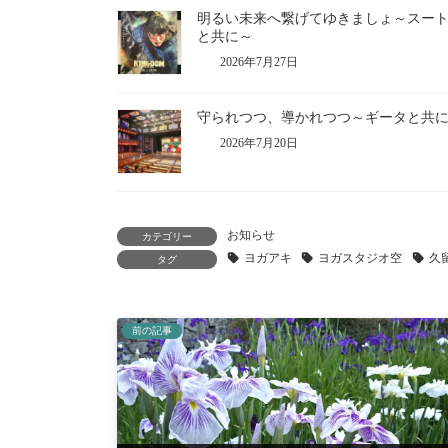
明るい未来へ繋げてゆきましょ～スー
と共に～
2026年7月27日
守られつつ、導かれつつ～ギータと共
2026年7月20日
お知らせ
カテゴリー
ヨガアキ
ヨガスタジオ空
久
タグ
前の記事