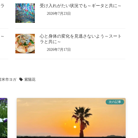
トラ
受け入れがたい状況でも～ギータと共に～
2026年7月23日
に～
心と身体の変化を見逃さないよう～スート
ラと共に～
2026年7月17日
留米市ヨガ
紫陽花
次の記事