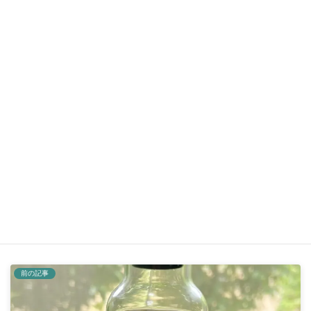
心と身体の変化を見逃さないよう～スートラと共に～
2026年7月17日
フェイス小顔ヨガ＆リラックスヨガ
～第５回のご案内
2026年7月15日
soraブログ
カテゴリー
ヨガアキ
ヨガスタジオ空
久留米市ヨガ
タグ
前の記事