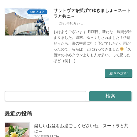
サットヴァを拡げてゆきましょ～スート
soraブログ
ラと共に～
2025年10月27日
おはようございます 月曜日、新たな１週間が始
まりました。週末、ゆっくりされました？快晴
だったら、海の中道に行く予定でしたが、雨だ
ったので、ららぽーとに行ってきました
「久
留米のゆめタウンよりも人が多い」って思った
ほど（笑 […]
続きを読む
検索
最近の投稿
楽しいお盆をお過ごしくださいね～スートラと共
に～
2026年8月7日