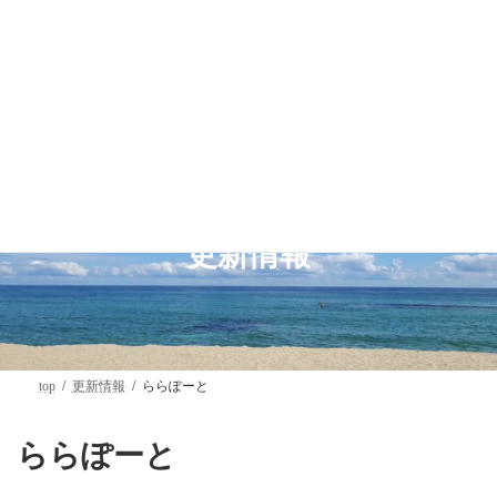
コ
ナ
ン
ビ
テ
ゲ
ン
ー
ツ
シ
へ
ョ
ス
ン
キ
に
ッ
移
プ
動
更新情報
top
更新情報
ららぽーと
ららぽーと