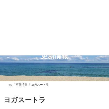
コ
ナ
ン
ビ
テ
ゲ
ン
ー
ツ
シ
へ
ョ
ス
ン
キ
に
ッ
移
プ
動
更新情報
top
更新情報
ヨガスートラ
ヨガスートラ