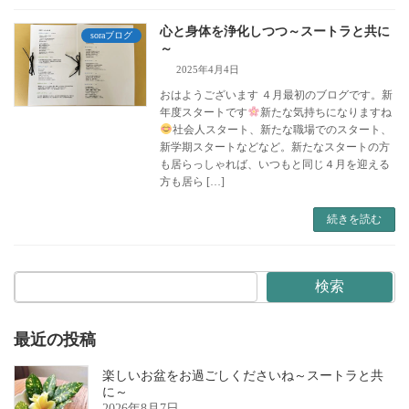
心と身体を浄化しつつ～スートラと共に
soraブログ
～
2025年4月4日
おはようございます ４月最初のブログです。新
年度スタートです
新たな気持ちになりますね
社会人スタート、新たな職場でのスタート、
新学期スタートなどなど。新たなスタートの方
も居らっしゃれば、いつもと同じ４月を迎える
方も居ら […]
続きを読む
検索
最近の投稿
楽しいお盆をお過ごしくださいね～スートラと共
に～
2026年8月7日