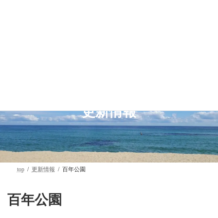
コ
ナ
ン
ビ
テ
ゲ
ン
ー
ツ
シ
へ
ョ
ス
ン
キ
に
ッ
移
プ
動
更新情報
top
更新情報
百年公園
百年公園