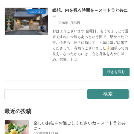
瞑想、内を観る時間を～スートラと共に
soraブログ
～
2026年1月23日
おはようございます 金曜日、もうちょっとで週
末ですね。今週もあっという間で、早かったで
す。今週も、寒さに負けず、元気にヨガに来て
くださって、有難うございました
頑張ってお
見えになったからには、心と身体を内から温
め、代謝、 […]
続きを読む
検索
最近の投稿
楽しいお盆をお過ごしくださいね～スートラと共
に～
2026年8月7日