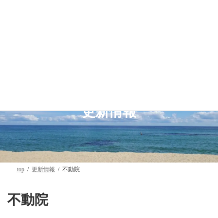
コ
ナ
ン
ビ
テ
ゲ
ン
ー
ツ
シ
へ
ョ
ス
ン
キ
に
ッ
移
プ
動
更新情報
top
更新情報
不動院
不動院